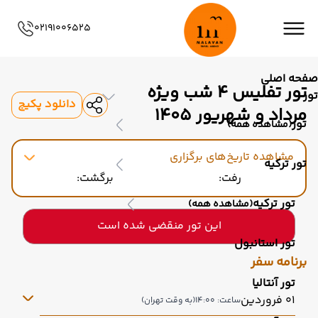
02191006525
صفحه اصلی
تور تفلیس 4 شب ویژه
تور
دانلود پکیج
مرداد و شهریور 1405
تور
(مشاهده همه)
مشاهده تاریخ‌های برگزاری
تور ترکیه
رفت:
برگشت:
تور ترکیه
(مشاهده همه)
این تور منقضی شده است
تور استانبول
برنامه سفر
تور آنتالیا
01 فروردین
ساعت: 14:00
(به وقت تهران)