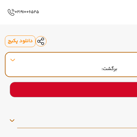
02191006525
دانلود پکیج
برگشت: