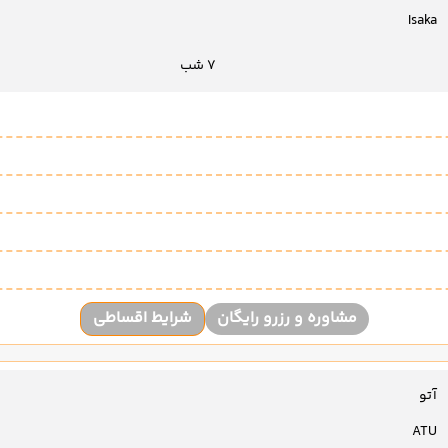
Isaka
7 شب
مشاوره و رزرو رایگان
شرایط اقساطی
آتو
ATU