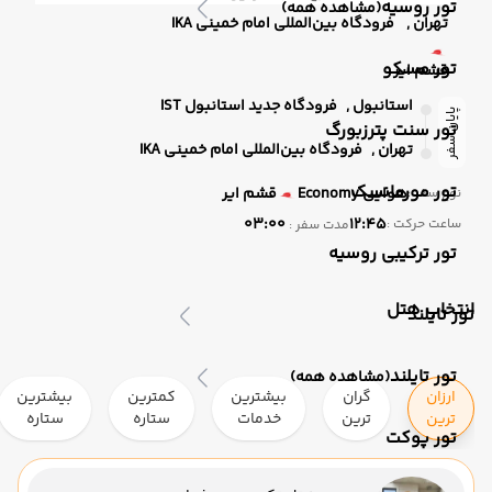
تور روسیه
(مشاهده همه)
تهران ,
فرودگاه بین‌المللی امام خمینی IKA
تور مسکو
قشم ایر
استانبول ,
فرودگاه جدید استانبول IST
پایان سفر
تور سنت پترزبورگ
تهران ,
فرودگاه بین‌المللی امام خمینی IKA
تور مورمانسک
هوایی
Economy
قشم ایر
نوع سفر :
03:00
12:45
ساعت حرکت :
مدت سفر :
تور ترکیبی روسیه
انتخاب هتل
تور تایلند
تور تایلند
(مشاهده همه)
ارزان
گران
بیشترین
کمترین
بیشترین
ترین
ترین
خدمات
ستاره
ستاره
تور پوکت