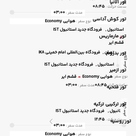
تور آلانیا
08:45
ساعت حرکت :
03:00
مدت سفر :
تور کوش آداسی
هوایی
Economy
نوع سفر :
استانبول ,
فرودگاه جدید استانبول IST
تور مارماریس
قشم ایر
تهران ,
فرودگاه بین‌المللی امام خمینی IKA
تور بدروم
شروع سفر
استانبول ,
فرودگاه جدید استانبول IST
تور ازمیر
هوایی
Economy
قشم ایر
نوع سفر :
03:00
08:45
ساعت حرکت :
مدت سفر :
تور فتحیه
تور ترکیبی ترکیه
پایان سفر
استانبول ,
فرودگاه جدید استانبول IST
12:45
ساعت حرکت :
تور روسیه
03:00
مدت سفر :
هوایی
Economy
نوع سفر :