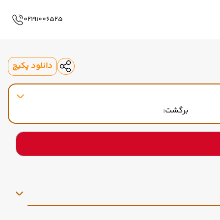
02191006525
دانلود پکیج
برگشت: