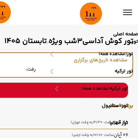
صفحه اصلی
تور کوش آداسی3شب ویژه تابستان 1405
تور
تور
(مشاهده همه)
مشاهده تاریخ‌های برگزاری
رفت:
تور ترکیه
تور ترکیه
(مشاهده همه)
برنامه سفر
تور استانبول
28 مهر
تور آنتالیا
ساعت: 21:30
(به وقت تهران)
06 آبان
ساعت: 01:00
(به وقت ازمیر)