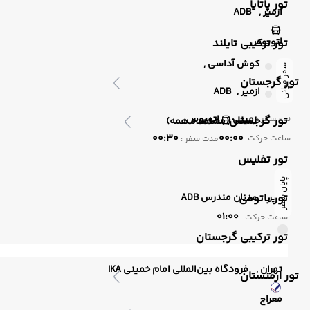
تور پاتایا
ازمیر ,
ADB
اتوبوس
تور ترکیبی تایلند
کوش آداسی ,
سفر میانی
تور گرجستان
ازمیر ,
ADB
زمینی
اتوبوس
نوع سفر :
تور گرجستان
(مشاهده همه)
00:30
00:00
ساعت حرکت :
مدت سفر :
تور تفلیس
پایان سفر
ازمیر ,
تور باتومی
عدنان مندرس ADB
01:00
ساعت حرکت :
تور ترکیبی گرجستان
تهران ,
فرودگاه بین‌المللی امام خمینی IKA
تور ارمنستان
معراج