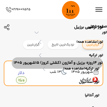
02191006525
صفحه اصلی
تور ترکیبی برزیل
تور
تور
(مشاهده همه)
ارزان‌ترین
نزدیک‌ترین تاریخ
گران‌ترین
تور ترکیه
تور 14روزه برزیل و آمازون (کشتی کروز) 15شهریور 1405
۴٬۷۹۰
تور ترکیه
(مشاهده همه)
شهریور 1405
13 شب
دلار
ترکیش
ویژه
تور استانبول
تور آنتالیا