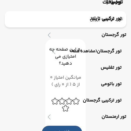
توضیحات
تور پاتایا
تور ترکیبی تایلند
تور ترکیبی برزیل
تور گرجستان
به این صفحه چه
تور گرجستان
(مشاهده همه)
امتیازی می
دهید؟
تور تفلیس
میانگین امتیاز 0
تور باتومی
از 5 ( از 0 رای )
تور ترکیبی گرجستان
تور ارمنستان