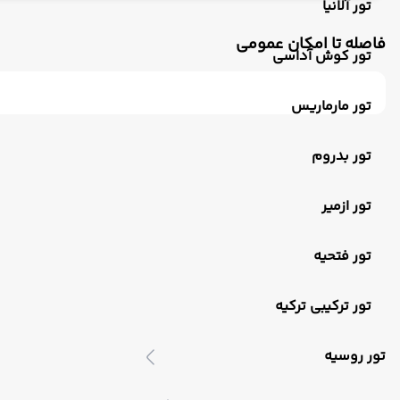
تور آلانیا
فاصله تا امکان عمومی
تور کوش آداسی
تور مارماریس
تور بدروم
تور ازمیر
تور فتحیه
تور ترکیبی ترکیه
تور روسیه