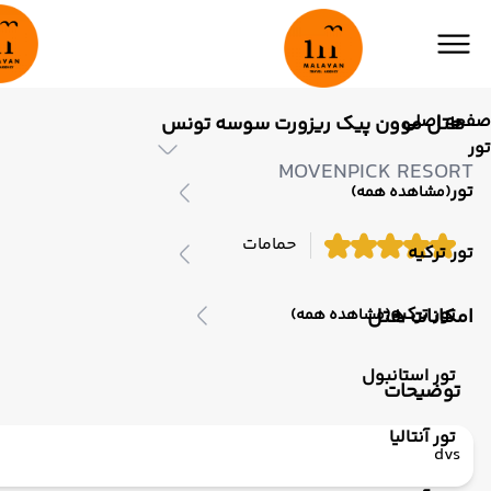
صفحه اصلی
هتل موون پیک ریزورت سوسه تونس
تور
MOVENPICK RESORT
تور
(مشاهده همه)
حمامات
تور ترکیه
تور ترکیه
امکانات هتل
(مشاهده همه)
تور استانبول
توضیحات
تور آنتالیا
dvs