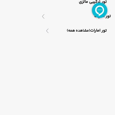
تور ترکیبی مالزی
تور امارات
تور امارات
(مشاهده همه)
تور دبی
تور سریلانکا
تور سریلانکا
(مشاهده همه)
اطلاعات تماس
تور ترکیبی سریلانکا
تهران،بلوار میرداماد،میدان مادر،خیابان شاه نظری،برج ناهید،طبق
021-91006525
تور ویتنام
09121760024