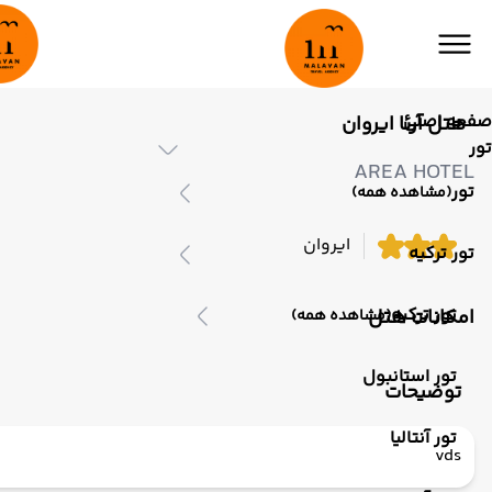
صفحه اصلی
هتل آرئا ایروان
تور
AREA HOTEL
تور
(مشاهده همه)
ایروان
تور ترکیه
تور ترکیه
امکانات هتل
(مشاهده همه)
تور استانبول
توضیحات
تور آنتالیا
vds