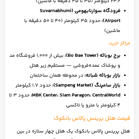
۲۳.۲ کیلومتر (۳۵ تا ۴۵ دقیقه با ماشین)
فرودگاه سوارنابهومی (Suvarnabhumi
Airport):
حدود ۳۵ کیلومتر (۴۰ تا ۵۰ دقیقه با
ماشین)
مراکز خرید:
برج بوبائه (Bo Bae Tower):
بیش از ۱٬۰۰۰ فروشگاه مد
و پوشاک عمده‌فروشی — مستقیم زیر هتل
بازار بوبائه شبانه:
در محوطه همان ساختمان
بازار سامپنگ (Sampeng Market):
حدود ۱.۷ کیلومتر
MBK Center، Siam Paragon، CentralWorld:
حدود ۳ تا
۴ کیلومتر با مترو یا تاکسی
قیمت هتل پرینس پالاس بانکوک
هتل پرینس پالاس بانکوک یک هتل چهار ستاره در بین