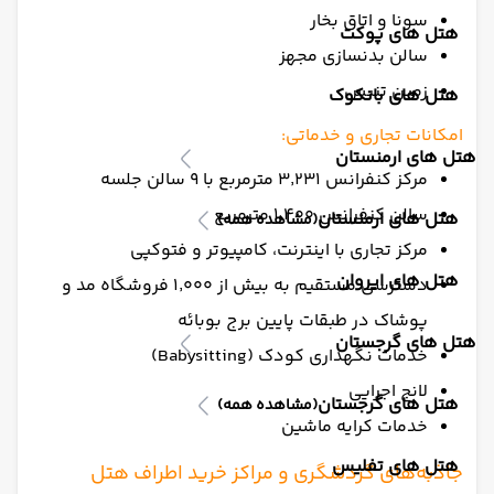
سونا و اتاق بخار
هتل های پوکت
سالن بدنسازی مجهز
زمین تنیس
هتل های بانکوک
امکانات تجاری و خدماتی:
هتل های ارمنستان
مرکز کنفرانس ۳٬۲۳۱ مترمربع با ۹ سالن جلسه
سالن کنفرانس ۱٬۴۰۰ مترمربع
هتل های ارمنستان
(مشاهده همه)
مرکز تجاری با اینترنت، کامپیوتر و فتوکپی
هتل های ایروان
دسترسی مستقیم به بیش از ۱٬۰۰۰ فروشگاه مد و
پوشاک در طبقات پایین برج بوبائه
هتل های گرجستان
خدمات نگهداری کودک (Babysitting)
لانج اجرایی
هتل های گرجستان
(مشاهده همه)
خدمات کرایه ماشین
هتل های تفلیس
جاذبه‌های گردشگری و مراکز خرید اطراف هتل