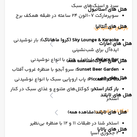
سرد و اسنک‌های سبک
هتل های استانبول
سوپرمارکت ۷-الون ۲۴ ساعته در طبقه همکف برج
هتل های آنتالیا
بارهای نوشیدنی:
Sky Lounge & Karaoke (کروا ماهاناک):
بار نوشیدنی
هتل های امارات
ایده‌آل برای شب‌نشینی
Palace Bar:
بار اصلی هتل با انواع نوشیدنی
هتل های امارات
(مشاهده همه)
Sunset Beer Garden:
سرو آبجو با منظره غروب آفتاب
هتل های دبی
Piccadilly Pub:
پاب اروپایی سبک با انواع نوشیدنی
بار کنار استخر:
کوکتل‌های متنوع و غذای سبک در کنار
هتل های تایلند
استخر
امکانات تفریحی:
هتل های تایلند
(مشاهده همه)
استخر شنا در طبقات ۱۱ و ۱۲ با منظره بی‌نظیر
هتل های پاتایا
۲ جکوزی اسپا