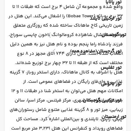
تور پاتایا
واقع شده و مجموعه آن شامل ۴ برج است که طبقات ۱۱ تا
۳۲ برج بوبائه (Bobae Tower) را اشغال می‌کند. این هتل در
تور ترکیبی تایلند
زمین تاریخی کاخ ماهاناک ساخته شده که روزگاری متعلق
تور گرجستان
به فیلد مارشال شاهزاده کرومالوانگ ناخون چایسی سوراج،
فرزند پادشاه راما پنجم بوده و نام هتل نیز به همین دلیل
تور گرجستان
(مشاهده همه)
انتخاب شده است. هتل دارای ۷۴۴ اتاق مجهز در ۸ نوع
مختلف است که از طبقه ۱۱ تا ۳۲ چهار برج توزیع شده‌اند.
تور تفلیس
هتل با اشراف به کانال ماهاناک، دارای استخر روباز، ۷ گزینه
غذایی و وای‌فای رایگان در فضاهای عمومی است. از
تور باتومی
امکانات مهم هتل می‌توان به استخر شنا در طبقات ۱۱ و ۱۲
تور ترکیبی گرجستان
با منظره پانورامیک شهری، مرکز فیتنس، مرکز اسپا، سالن
زیبایی، میز تور و ۸ گزینه غذایی متنوع شامل رستوران‌های
تور ارمنستان
چینی، ژاپنی، تایلندی و بین‌المللی اشاره کرد. مساحت کل
فضاهای رویداد و کنفرانس این هتل ۳٬۲۳۱ متر مربع است