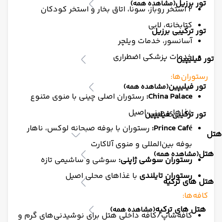
تور برزیل
(مشاهده همه)
۲ استخر روباز، سونا، اتاق بخار و استخر کودکان
کتابخانه، لابی
تور ترکیبی برزیل
آسانسور، خدمات ویلچر
خدمات پزشکی اضطراری
تور فیلیپین
رستوران‌ها:
تور فیلیپین
(مشاهده همه)
China Palace:
رستوران اصلی چینی با منوی متنوع
غذاهای چینی اصیل
تور ترکیبی فیلیپین
Prince Café:
رستوران با بوفه صبحانه لوکس، ناهار
هتل
بوفه بین‌المللی و منوی آلاکارت
هتل
(مشاهده همه)
رستوران سوشی ژاپنی:
سوشی و ساشیمی تازه
رستوران تایلندی
با غذاهای محلی اصیل
هتل های ترکیه
کافه‌ها:
هتل های ترکیه
(مشاهده همه)
کافه‌شاپ/کافه داخلی هتل برای نوشیدنی‌های گرم و