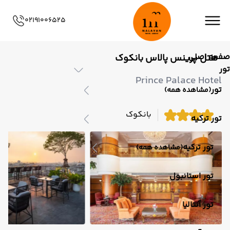
02191006525
صفحه اصلی
هتل پرینس پالاس بانکوک
تور
Prince Palace Hotel
تور
(مشاهده همه)
بانکوک
تور ترکیه
تور ترکیه
(مشاهده همه)
تور استانبول
تور آنتالیا