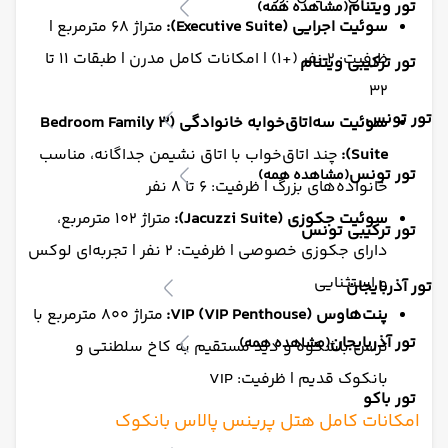
تور ویتنام
(مشاهده همه)
سوئیت اجرایی (Executive Suite):
متراژ ۶۸ مترمربع |
ظرفیت: ۲ نفر (+۱) | امکانات کامل مدرن | طبقات ۱۱ تا
تور ترکیبی ویتنام
۳۲
تور تونس
سوئیت سه‌اتاق‌خوابه خانوادگی (3 Bedroom Family
Suite):
چند اتاق‌خواب با اتاق نشیمن جداگانه، مناسب
تور تونس
(مشاهده همه)
خانواده‌های بزرگ | ظرفیت: ۶ تا ۸ نفر
سوئیت جکوزی (Jacuzzi Suite):
متراژ ۱۰۲ مترمربع،
تور ترکیبی تونس
دارای جکوزی خصوصی | ظرفیت: ۲ نفر | تجربه‌ای لوکس
و استثنایی
تور آذربایجان
پنت‌هاوس VIP (VIP Penthouse):
متراژ ۸۰۰ مترمربع با
تور آذربایجان
(مشاهده همه)
تراس باشکوه و دید مستقیم به کاخ سلطنتی و
بانکوک قدیم | ظرفیت: VIP
تور باکو
امکانات کامل هتل پرینس پالاس بانکوک