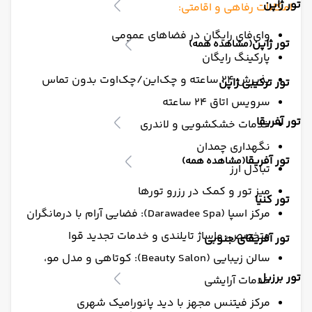
تور ژاپن
امکانات رفاهی و اقامتی:
وای‌فای رایگان در فضاهای عمومی
تور ژاپن
(مشاهده همه)
پارکینگ رایگان
پذیرش ۲۴ ساعته و چک‌این/چک‌اوت بدون تماس
تور ترکیبی ژاپن
سرویس اتاق ۲۴ ساعته
تور آفریقا
خدمات خشکشویی و لاندری
نگهداری چمدان
تور آفریقا
(مشاهده همه)
تبادل ارز
میز تور و کمک در رزرو تورها
تور کنیا
مرکز اسپا (Darawadee Spa): فضایی آرام با درمانگران
متخصص، ماساژ تایلندی و خدمات تجدید قوا
تور آفریقای جنوبی
سالن زیبایی (Beauty Salon): کوتاهی و مدل مو،
تور برزیل
خدمات آرایشی
مرکز فیتنس مجهز با دید پانورامیک شهری