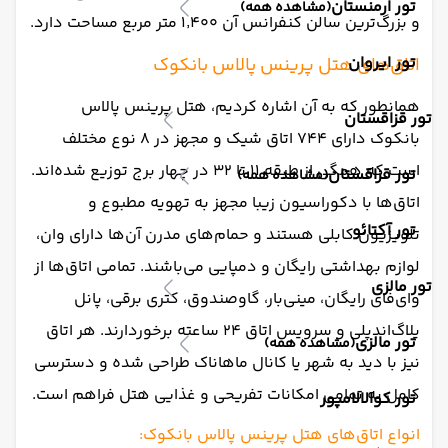
تور ارمنستان
(مشاهده همه)
و بزرگ‌ترین سالن کنفرانس آن ۱٬۴۰۰ متر مربع مساحت دارد.
تور ایروان
اتاق‌های هتل پرینس پالاس بانکوک
همانطور که به آن اشاره کردیم، هتل پرینس پالاس
تور قزاقستان
بانکوک دارای ۷۴۴ اتاق شیک و مجهز در ۸ نوع مختلف
است که همگی از طبقه ۱۱ تا ۳۲ در چهار برج توزیع شده‌اند.
تور قزاقستان
(مشاهده همه)
اتاق‌ها با دکوراسیون زیبا مجهز به تهویه مطبوع و
تور آکتائو
تلویزیون کابلی هستند و حمام‌های مدرن آن‌ها دارای وان،
لوازم بهداشتی رایگان و دمپایی می‌باشند. تمامی اتاق‌ها از
تور مالزی
وای‌فای رایگان، مینی‌بار، گاوصندوق، کتری برقی، پانل
پلاگ‌اند‌پلی و سرویس اتاق ۲۴ ساعته برخوردارند. هر اتاق
تور مالزی
(مشاهده همه)
نیز با دید به شهر یا کانال ماهاناک طراحی شده و دسترسی
کامل به تمامی امکانات تفریحی و غذایی هتل فراهم است.
تور کوالالامپور
انواع اتاق‌های هتل پرینس پالاس بانکوک: