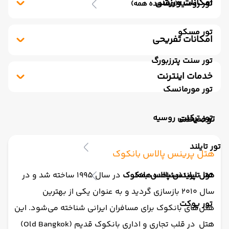
امکانات ورزشی
تور روسیه
(مشاهده همه)
خدمات 24 ساعته در اتاق
آسانسور
استخر سرباز
جکوزی
باشگاه بدنسازی
نگهداری بچه
رستوران فضای باز
تور مسکو
مینی بار رایگان
پارکینگ
کافی شاپ
امکانات تفریحی
خشکشویی
صندوق امانات
سونا
تور سنت پترزبورگ
کافی شاپ فضای باز
سشوار
پذیرش 24 ساعته
خدمات اینترنت
یخچال
سرویس فرنگی
کافه
بار
تور مورمانسک
ترانسفر فرودگاهی
اینترنت بیسیم رایگان در لابی
اینترنت بیسیم رایگان در اتاقها
تور ترکیبی روسیه
توضیحات
تور تایلند
هتل پرینس پالاس بانکوک
تور تایلند
هتل پرینس پالاس بانکوک
در سال ۱۹۹۵ ساخته شد و در
(مشاهده همه)
سال ۲۰۱۰ بازسازی گردید و به عنوان یکی از بهترین
تور پوکت
هتل‌های بانکوک برای مسافران ایرانی شناخته می‌شود. این
هتل در قلب تجاری و اداری بانکوک قدیم (Old Bangkok)