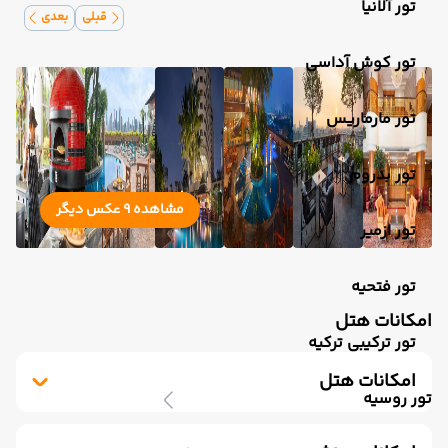
تور آلانیا
قبلی
بعدی
تور کوش آداسی
تور مارماریس
تور بدروم
مشاهده 9 عکس دیگر
تور ازمیر
تور فتحیه
امکانات هتل
تور ترکیبی ترکیه
امکانات هتل
تور روسیه
رستوران
فروشگاه
تلویزیون کابلی/ماهواره‌ای
سرویس رایگان رفت و آمد