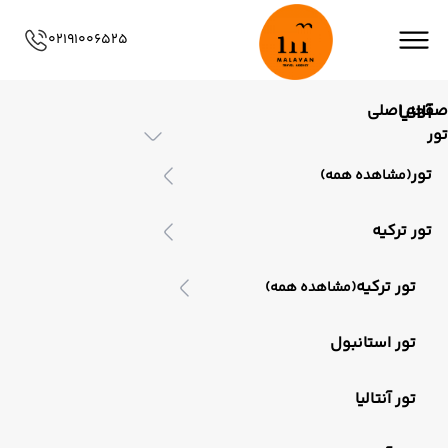
02191006525
صفحه اصلی
آلانیا
تور
تور
(مشاهده همه)
تور ترکیه
تور ترکیه
(مشاهده همه)
تور استانبول
تور آنتالیا