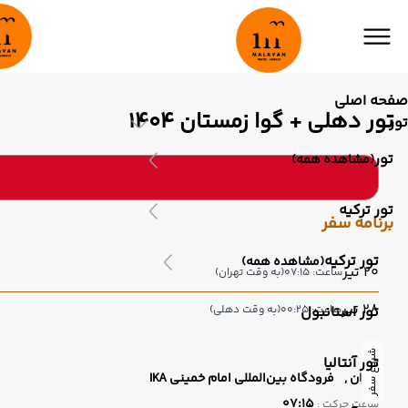
صفحه اصلی
تور دهلی + گوا زمستان 1404
تور
تور
(مشاهده همه)
تور ترکیه
برنامه سفر
تور ترکیه
(مشاهده همه)
20 تیر
ساعت: 07:15
(به وقت تهران)
28 تیر
ساعت: 00:25
تور استانبول
(به وقت دهلی)
شروع سفر
تور آنتالیا
تهران ,
فرودگاه بین‌المللی امام خمینی IKA
07:15
ساعت حرکت :