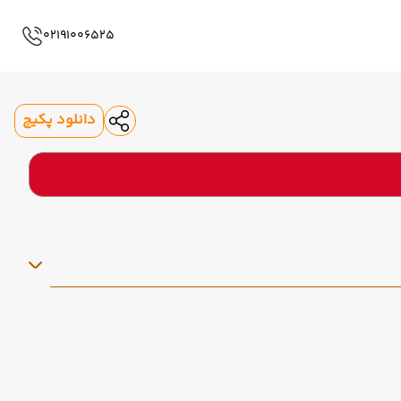
02191006525
دانلود پکیج